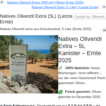
Natives Olivenöl Extra (500 ml) (Oliven Ernte 2025)
Natives Olivenöl Extra (1 Liter) (Letzte Ernte)
Natives Olivenöl Extra (5L) (Letzte
Zurück zu: Olivenöl
Ernte)
Natives Olivenöl extra aus Griechenland, 5 Liter (Ernte 2025)
Natives Olivenöl
Extra – 5L
Kanister – Ernte
2025
100% Natürlich:
Keine
Mischungen, nicht raffiniert –
nur der reine Geschmack frisch
gepresster Oliven.
Frisch geerntet:
Oliven
geerntet im Dezember 2025.
❄️
Erste Kaltpressung:
Säuregehalt von nur
0,3 % bis 0,8 %
– die